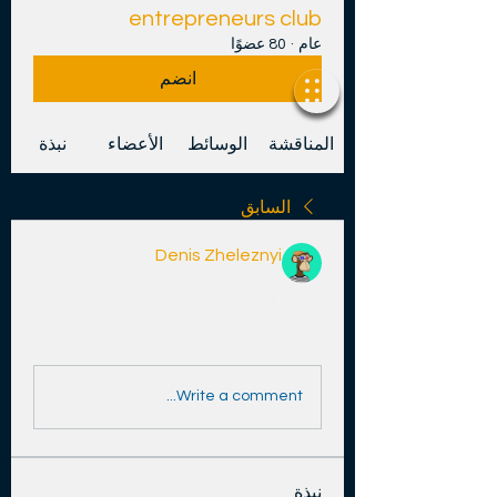
entrepreneurs club
عام
·
80 عضوًا
انضم
المناقشة
الوسائط
الأعضاء
نبذة
السابق
Denis Zheleznyi
1 نوفمبر 2025
·
انضم إلى
المجموعة.
0
14
0
Write a comment...
نبذة