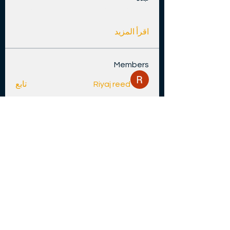
Welcome to the group! You can
...
connect with other members, ge
اقرأ المزيد
Members
Riyaj reed
تابع
Andrew Zarudnyi
تابع
marcouxbetty328
تابع
marcouxbetty328
Henry Pavlenko
تابع
Galland WONGLA
تابع
مشاهدة جميع الأعضاء (80)