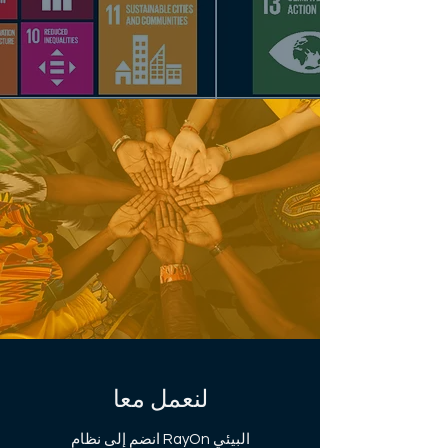
لنعمل معا
انضم إلى نظام RayOn البيئي