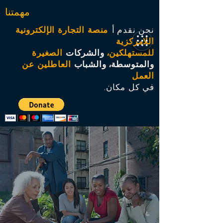
مهمتنا
نحن نقدم
أ
منصة التجارة الإلكترونية
اللامركزية
للمستهلكين،
والشركات
الصغيرة
والمتوسطة،
والشباب
العاطلين عن
العمل
في كل مكان.