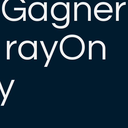
Gagner
rayOn
r
y