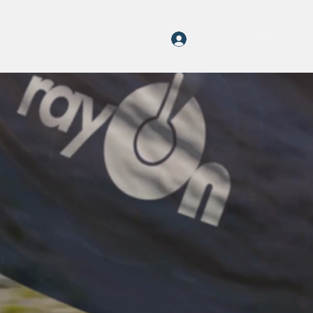
تسجيل الدخول
More
قصص RayOn
أحداث