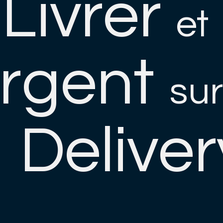
Livrer
et
Argent
su
Deliver