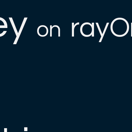
ey
rayO
on