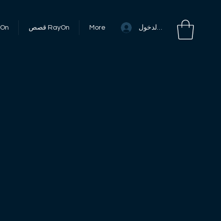
تسجيل الدخول
More
قصص RayOn
أحداث