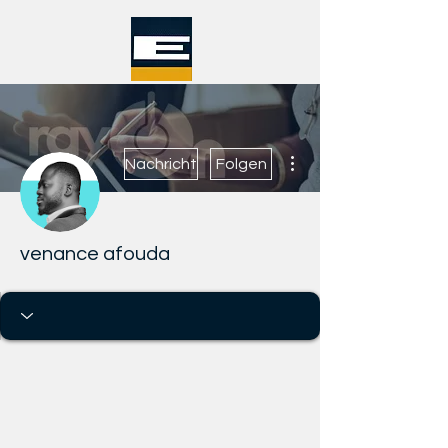
Weitere Optionen
Nachricht
Folgen
venance afouda