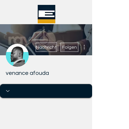
Weitere Optionen
Nachricht
Folgen
venance afouda