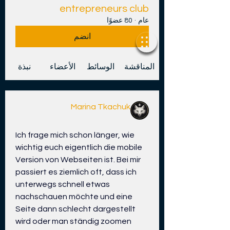
entrepreneurs club
عام
·
80 عضوًا
انضم
المناقشة
الوسائط
الأعضاء
نبذة
Marina Tkachuk
قبل 7 أيام
Ich frage mich schon länger, wie 
wichtig euch eigentlich die mobile 
Version von Webseiten ist. Bei mir 
passiert es ziemlich oft, dass ich 
unterwegs schnell etwas 
nachschauen möchte und eine 
Seite dann schlecht dargestellt 
wird oder man ständig zoomen 