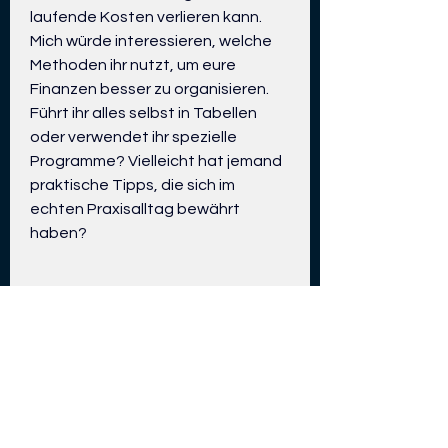
laufende Kosten verlieren kann. 
Mich würde interessieren, welche 
Methoden ihr nutzt, um eure 
Finanzen besser zu organisieren. 
Führt ihr alles selbst in Tabellen 
oder verwendet ihr spezielle 
Programme? Vielleicht hat jemand 
praktische Tipps, die sich im 
echten Praxisalltag bewährt 
haben?
0
4
1
نبذة
Welcome to the group! You can
Marina Tkachuk
...
connect with other members, ge
قبل 7 أيام
اقرأ المزيد
Welches Brot kauft ihr am
häufigsten in einer
Members