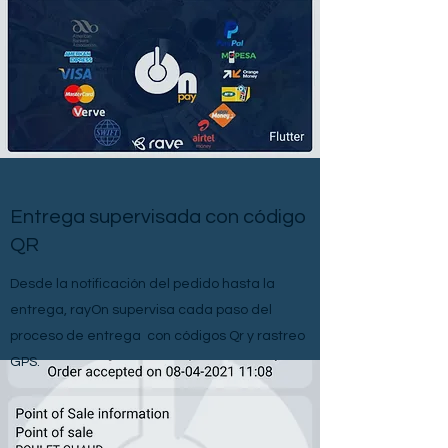
Entrega supervisada con código
QR
Desde la notificación del pedido hasta la
entrega, rayOn supervisa cada paso del
proceso de entrega con códigos Qr y rastreo
GPS.