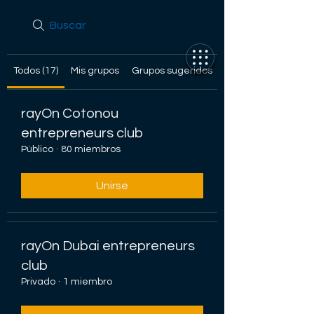
Todos (17)
Mis grupos
Grupos sugeridos
rayOn Cotonou
entrepreneurs club
Público
·
80 miembros
Unirse
rayOn Dubai entrepreneurs
club
Privado
·
1 miembro