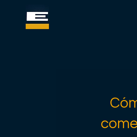
Cóm
comer