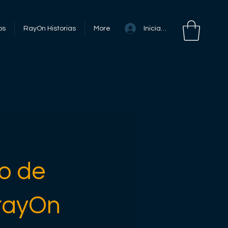
Iniciar sesión
os
RayOn Historias
More
o de
 rayOn