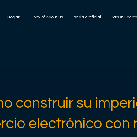
Hogar
Copy of About us
seda artificial
rayOn Event
o construir su imperi
cio electrónico con