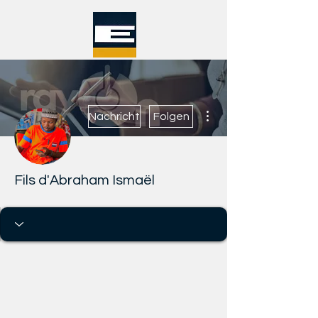
Weitere Optionen
Nachricht
Folgen
Fils d'Abraham Ismaël