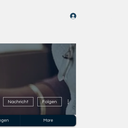
Anmelden
rayOn-Geschichten
More
Weitere Optionen
Nachricht
Folgen
ngen
More