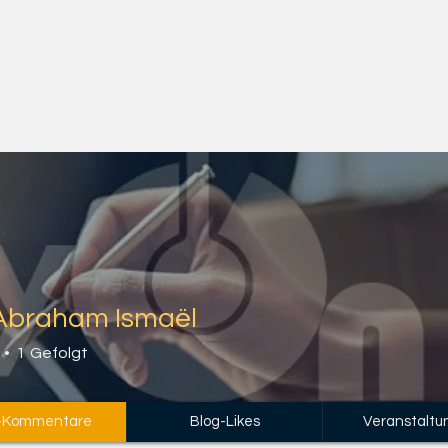
Heim
Copy of About us
rayOn
rayOn-Events
d'Abraham Ismaël
1
Gefolgt
-Kommentare
Blog-Likes
Veranstaltu