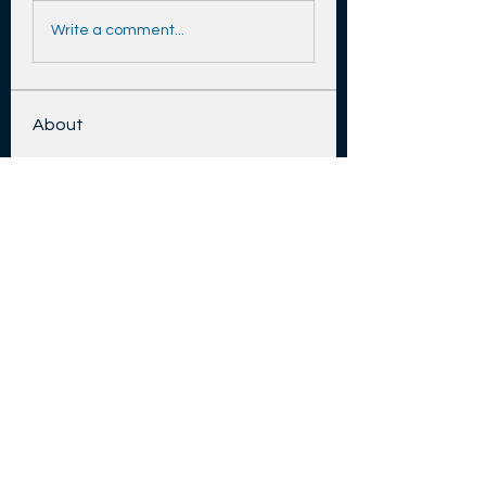
Write a comment...
About
Welcome to the group! You can
connect with other members, ge
...
Read more
Members
Riyaj reed
Follow
Andrew Zarudnyi
Follow
marcouxbetty328
Follow
marcouxbetty328
Henry Pavlenko
Follow