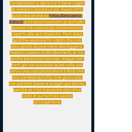
combinazioni si aprono e ti viene voglia 
di restare lì ancora un po’. Avevo letto 
qualcosa anche su 
https://bigcasino-
italia.it/
 e mi sono incuriosito proprio per 
questa meccanica più movimentata 
rispetto alle slot classiche. Però dopo 
qualche sessione ho capito che non 
sono giochi da prendere alla leggera. 
Possono essere molto divertenti, sì, ma 
anche parecchio nervose: magari per 
tanti giri non succede quasi nulla, poi 
arriva una cascata buona e ti illudi che 
stia cambiando tutto. Io le gioco solo 
con puntate basse e budget già deciso, 
perché se ti fai trascinare dal ritmo 
rischi di aumentare senza 
accorgertene.
0
0
6