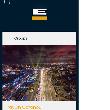
Groups
rayOn Cotonou