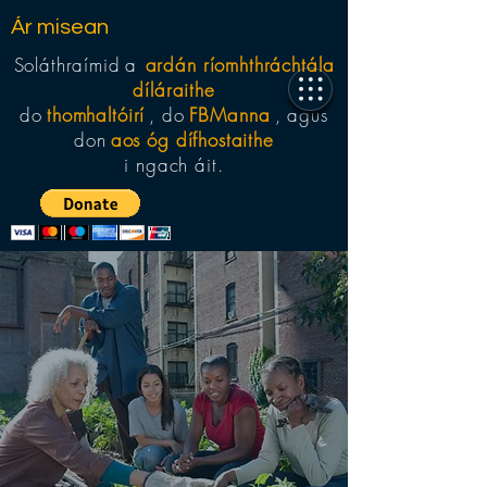
Ár misean
Soláthraímid
a
ardán ríomhthráchtála
díláraithe
do
thomhaltóirí
, do
FBManna
, agus
don
aos óg dífhostaithe
i ngach áit.