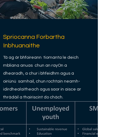
Spriocanna Forbartha
Inbhuanaithe
Tá ag ár bhfoireann tiomanta le deich
mbliana anuas chun an rayOn a
dhearadh, a chur i bhfeidhm agus a
oiriúnú samhail, chun rochtain neamh-
idirdhealaitheach agus saor in aisce ar
thrádáil a thairiscint do chách.