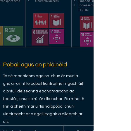
Pobail agus an phláinéid
Tá sé mar aidhm againn chun ár múnla
gnó a roinnt le pobail fiontraithe i ngach áit
a bhfuil deiseanna eacnamaíocha ag
teastáil, chun iolrú ár dtionchar. Ba mhaith
linn a bheith mar uirlis na bpobal chun
úinéireacht ar a ngeilleagair a éileamh ar
ais.