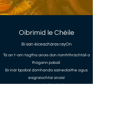
Oibrímid le Chéile
Bí san éiceachóras rayOn
Tá an t-am tagtha anois don ríomhthráchtáil a
thógann pobail.
Bí inár bpobal domhanda saineolaithe agus
eagraíochtaí anois!
Tógann siad le chéile.