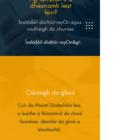
dhéanamh leat
féin?
Íoslódáil díoltóir rayOn agus
cruthaigh do chuntas
Íoslódáil díoltóir rayOn&gt;
Cláraigh do ghnó
Cuir do Phointí Díolacháin leis,
a luaithe a fhíoraímid do chuid
faisnéise, déanfar do ghnó a
bhailíochtú.