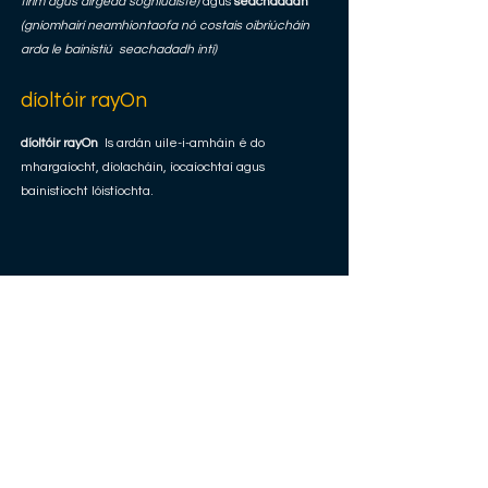
tirim agus airgead soghluaiste)
agus
seachadadh
(gníomhairí neamhiontaofa nó costais oibriúcháin
arda le bainistiú
seachadadh intí)
díoltóir rayOn
díoltóir rayOn
Is ardán uile-i-amháin é do
mhargaíocht, díolacháin, íocaíochtaí agus
bainistíocht lóistíochta.