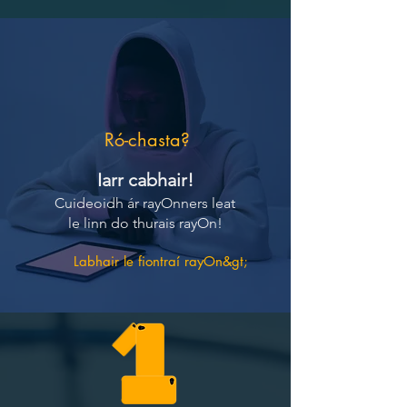
Ró-chasta?
Iarr cabhair!
Cuideoidh ár rayOnners leat
le linn do thurais rayOn!
Labhair le fiontraí rayOn&gt;