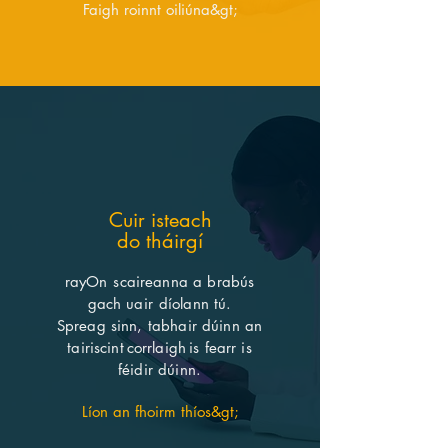
Faigh roinnt oiliúna&gt;
Cuir isteach
do tháirgí
rayOn
scaireanna a brabús
gach uair
díolann tú.
Spreag sinn, tabhair dúinn an
tairiscint
corrlaigh
is fearr is
féidir dúinn.
Líon an fhoirm thíos&gt;