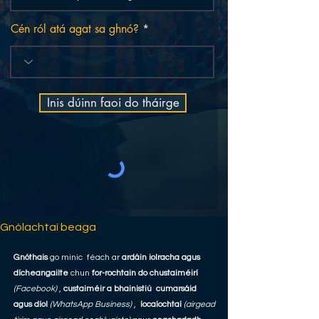
Cén ról atá agat sa ghnó?
Inis dúinn faoi do tháirge
Gnólachtaí beaga
Gnóthais
go minic féach ar
ardáin iolracha agus
dícheangailte
chun
for-rochtain do chustaiméirí
(Facebook)
,
custaiméir a bhainistiú
cumarsáid
agus díol
(WhatsApp Business)
,
íocaíochtaí
(airgead