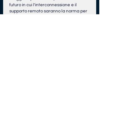
futuro in cui l'interconnessione e il 
supporto remoto saranno la norma per 
tutte le realtà industriali.
Like
Reply
About
Welcome to the group! You can
connect with other members, ge
...
Read more
Members
Riyaj reed
Follow
Andrew Zarudnyi
Follow
marcouxbetty328
Follow
marcouxbetty328