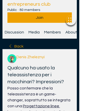
entrepreneurs club
Public
·
80 members
Join
Discussion
Media
Members
About
Back
Denis Zheleznyi
27 Bealtaine 2026
Qualcuno ha usato la
teleassistenza per i
macchinari? Impressioni?
Posso confermare che la 
teleassistenza è un game-
changer, soprattutto se integrata 
con una 
Progettazione linee 