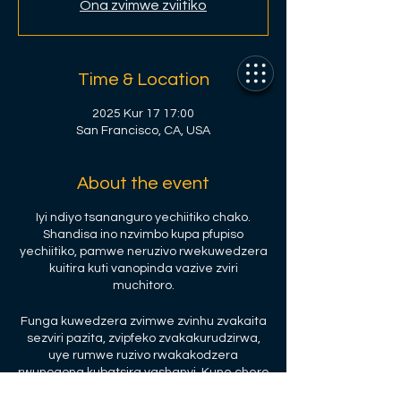
Ona zvimwe zviitiko
Time & Location
2025 Kur 17 17:00
San Francisco, CA, USA
About the event
Iyi ndiyo tsananguro yechiitiko chako.
Shandisa ino nzvimbo kupa pfupiso
yechiitiko, pamwe neruzivo rwekuwedzera
kuitira kuti vanopinda vazive zviri
muchitoro.
Funga kuwedzera zvimwe zvinhu zvakaita
sezviri pazita, zvipfeko zvakakurudzirwa,
uye rumwe ruzivo rwakakodzera
rwunogona kubatsira vashanyi. Kune chero
vatauri vachange vachiratidzira pachiitiko