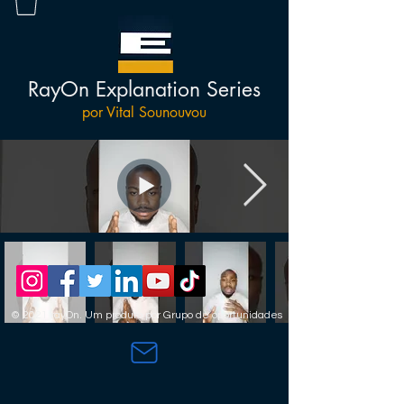
RayOn Explanation Series
por Vital Sounouvou
© 2021 rayOn. Um produto por Grupo de oportunidades