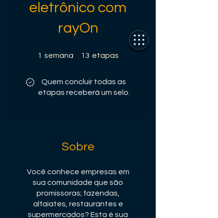
eletrônico com
rayOn
1 semana
13 etapas
1
semana
13
etapas
Quem concluir todas as
etapas receberá um selo.
Sobre
Você conhece empresas em
sua comunidade que são
promissoras; fazendas,
alfaiates, restaurantes e
supermercados? Esta é sua