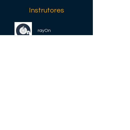
Instrutores
rayOn
Preço
Grátis
Compartilhar