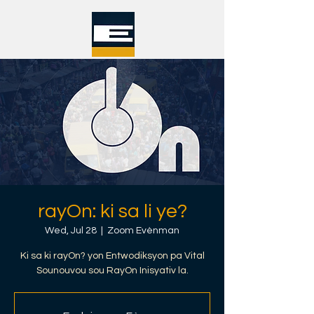
rayOn: ki sa li ye?
Wed, Jul 28
  |  
Zoom Evènman
Ki sa ki rayOn? yon Entwodiksyon pa Vital
Sounouvou sou RayOn Inisyativ la.