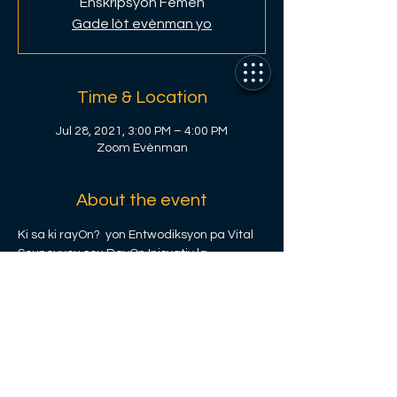
Enskripsyon Fèmen
Gade lòt evènman yo
Time & Location
Jul 28, 2021, 3:00 PM – 4:00 PM
Zoom Evènman
About the event
Ki sa ki rayOn?  yon Entwodiksyon pa Vital 
Sounouvou sou RayOn Inisyativ la.
Share this event