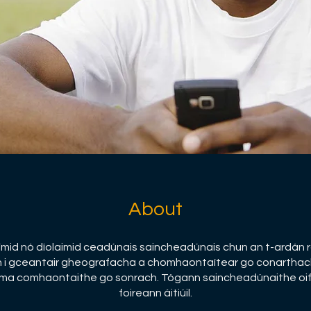
About
mid nó díolaimid ceadúnais saincheadúnais chun an t-ardán 
 i gceantair gheografacha a chomhaontaítear go conarthac
ma comhaontaithe go sonrach. Tógann saincheadúnaithe oifigí
foireann áitiúil.