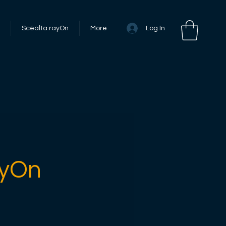
Log In
Scéalta rayOn
More
ayOn