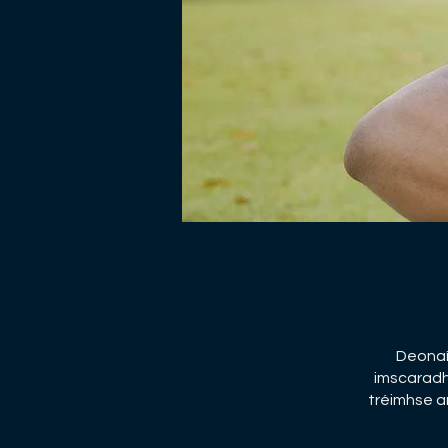
Deonaí
imscaradh
tréimhse a