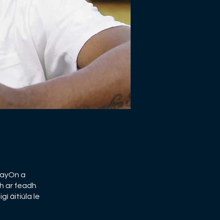
rayOn a
h ar feadh
 áitiúla le