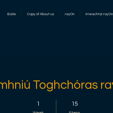
Baile
Copy of About us
rayOn
Imeachtaí rayOn
mhniú Toghchóras r
1 Week
15 Steps
1
15
Week
Steps