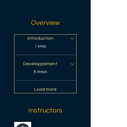
Overview
Introduction
.
1 step
Développement
.
8 steps
Load more
Instructors