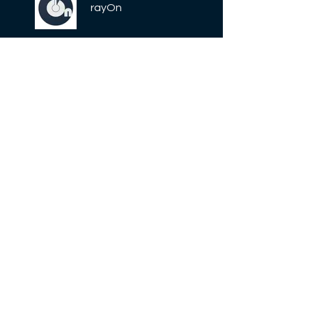
rayOn
Price
Free
Share
Join