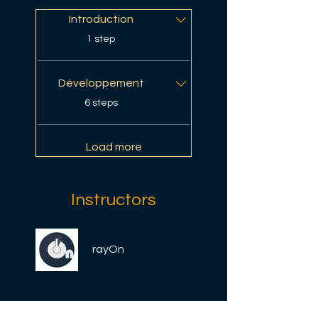
Introduction
.
1 step
Développement
.
6 steps
Load more
Instructors
rayOn
Price