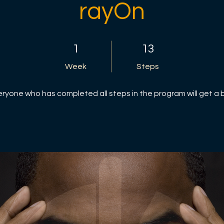
rayOn
1 Week
13 Steps
1
13
Week
Steps
eryone who has completed all steps in the program will get a