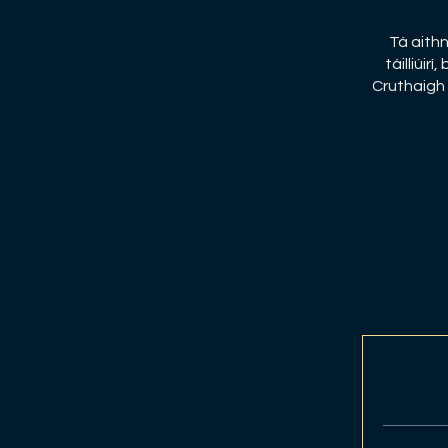
Tá aithn
táilliúir
Cruthaigh a