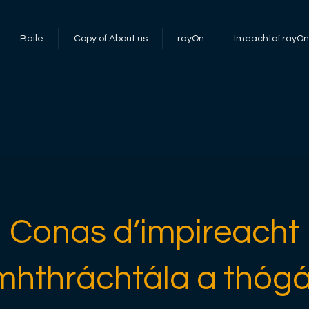
Baile
Copy of About us
rayOn
Imeachtaí rayOn
Conas d’impireacht
mhthráchtála a thógái