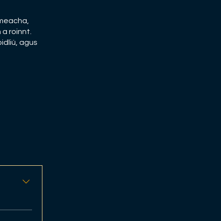
irmeacha,
 a roinnt.
bidliú, agus