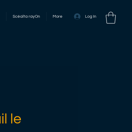
Log In
Scéalta rayOn
More
l le