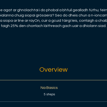
e agat ar ghnólachtaí i do phobal a bhfuil gealladh fúthu; fe
í, bialanna chuig siopaí grósaera? Seo do dheis chun a n-ioncam
 siopa ar líne ar rayOn, cuir a gcuid táirgí leis, corrlaigh a chai
faigh 25% den chorrlach láithreach gach uair a dhíolann siad.
Overview
Na Basics
.
5 steps