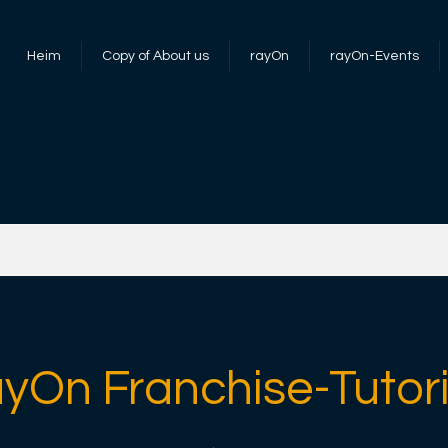
Heim
Copy of About us
rayOn
rayOn-Events
ayOn Franchise-Tutori