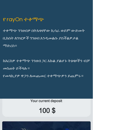
የ rayOn ተቀማጭ
ተቀማጭ ገንዘብዎ በትእዛዛቸው ኪሳራ ወይም ውድመት
ቢከሰት ለገዢዎች ገንዘብ እንዲመልሱ ያስችልዎታል
ማድረስ።
ከእርስዎ ተቀማጭ ገንዘብ ጋር እኩል ያልሆኑ ትዕዛዞችን ብቻ
መስጠት ይችላሉ።
የመላኪያዎ ዋጋን ለመጨመር ተቀማጭዎን ይጨምሩ።