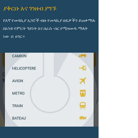
ያቅርቡ እና ገንዘብ ያግኙ
የእኛ የመላኪያ አጋሮች ብዙ የመላኪያ ዘዴዎችን ይጠቀማሉ
በአንድ የምርት ዓይነት እና በራስ -ሰር የሚዛመዱ ማለት
ነው በ ሀገር።