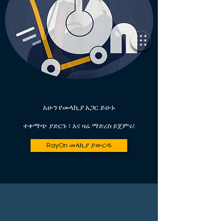
አሁን የመላኪያ አጋር ይሁኑ
ተቀማጭ ያድርጉ ፣ እና ዛሬ ማድረስ ይጀምሩ!
RayOn መላኪያ ያውርዱ