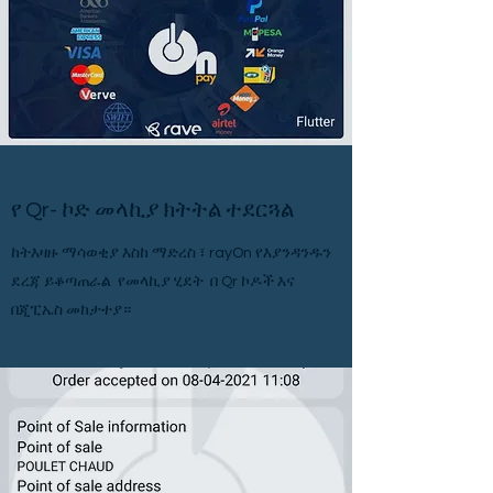
የ Qr- ኮድ መላኪያ ክትትል ተደርጓል
ከትእዛዙ ማሳወቂያ እስከ ማድረስ ፣ rayOn የእያንዳንዱን
ደረጃ ይቆጣጠራል የመላኪያ ሂደት በ Qr ኮዶች እና
በጂፒኤስ መከታተያ።