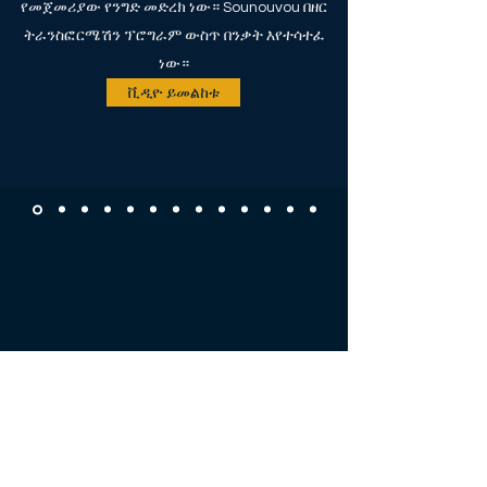
የመጀመሪያው የንግድ መድረክ ነው። Sounouvou በዘር
ትራንስፎርሜሽን ፕሮግራም ውስጥ በንቃት እየተሳተፈ
ነው።
ቪዲዮ ይመልከቱ