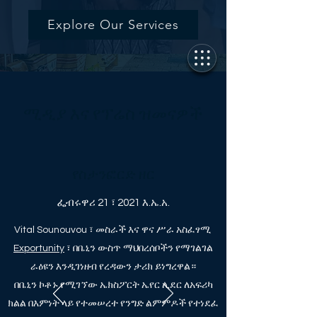
Explore Our Services
ሚዲያ እና የፕሬስ ዝመናዎች
የስታንፎርድ ዘር
ፌብሩዋሪ 21 ፣ 2021 እ.ኤ.አ.
Vital Sounouvou ፣ መስራች እና ዋና ሥራ አስፈፃሚ
Exportunity
፣ በቤኒን ውስጥ ማህበረሰቦችን የማገልገል
ራዕዩን እንዲገነዘብ የረዳውን ታሪክ ይነግረዋል።
በቤኒን ኮቶኑ የሚገኘው ኤክስፖርት ኤየር ሊደር ለአፍሪካ
ክልል በእምነት ላይ የተመሠረተ የንግድ ልምምዶች የተነደፈ