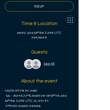
RSVP
Time & Location
ዘወትር ረቡዕ ከምሽቱ 3 ሰዓት UTC
አጉላ ክስተት
Guests
See All
About the event
rayOn በጥያቄ እና መልስ
 ጊዜ - ይህ ተደጋጋሚ ስብሰባ ነው በየሳምንቱ ረቡዕ 
ከምሽቱ 3 ሰዓት UTC ጋር ይገናኙን 
 የማጉላት ስብሰባን ይቀላቀሉ