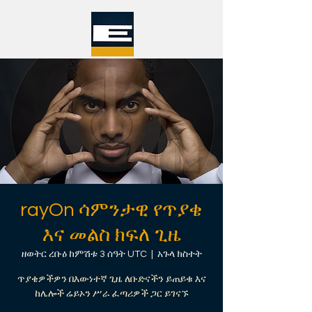
rayOn ሳምንታዊ የጥያቄ
እና መልስ ክፍለ ጊዜ
ዘወትር ረቡዕ ከምሽቱ 3 ሰዓት UTC
  |  
አጉላ ክስተት
ጥያቄዎችዎን በእውነተኛ ጊዜ ለቡድናችን ይጠይቁ እና
ከሌሎች ሬይኦን ሥራ ፈጣሪዎች ጋር ይገናኙ