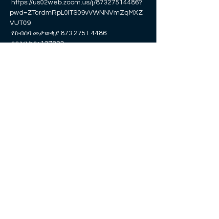
 https://us02web.zoom.us/j/87327514486?
pwd=ZTcrdmRpL0lTS09vVWNNVmZqMXZ
VUT09
 የስብሰባ መታወቂያ 873 2751 4486
 የይለፍ ኮድ: 127833
Show More
RSVP
Share this event
© 2021 rayOn። በ Exportunity Group የተገኘ ምርት