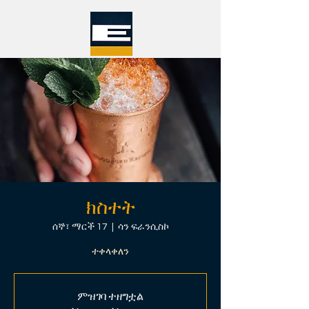
ክስተት
ሰኞ፣ ማርች 17
  |  
ሳን ፍራንሲስኮ
ተቀላቀለን
ምዝገባ ተዘግቷል