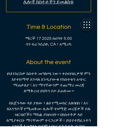
ሌሎች ክስተቶችን ይመልከቱ
Time & Location
ማርች 17 2025 ከሰዓት 5:00
ሳን ፍራንሲስኮ, CA ፣ አሜሪካ
About the event
ይህ የእርስዎ ክስተት መግለጫ ነው። ተሰብሳቢዎቹ ምን
እየተከማቸ እንዳለ እንዲያውቁ የክስተቱን አጭር
ማጠቃለያ ፣ እና ማንኛውንም ተጨማሪ መረጃ
ለማቅረብ ይህንን ቦታ ይጠቀሙ።
በአጀንዳው ላይ ያለው ፣ ልዩ የሚመከር አለባበስ ፣ እና
ለእንግዶች የሚጠቅሙ ሌሎች ተዛማጅ መረጃዎች ያሉ
ዝርዝሮችን ማከል ያስቡበት። በክስተትዎ ላይ
ለሚያቀርቡ ማናቸውም ተናጋሪዎች ፣ ይህ የተሸፈኑትን
ርዕሶች ለመግለፅ ወይም አጭር የሕይወት ታሪክን
ለማካተት ጥሩ አጋጣሚ ነው። ክስተቱ ለተለየ ተመልካች