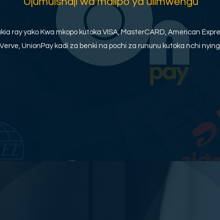
Ujumuishaji wa malipo ya ulimwengu
kia ray yako Kwa mkopo kutoka VISA, MasterCARD, American Expre
Verve, UnionPay kadi za benki na pochi za rununu kutoka nchi nying