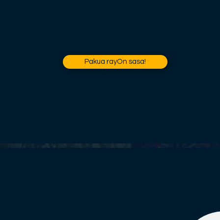
Pakua rayOn sasa!