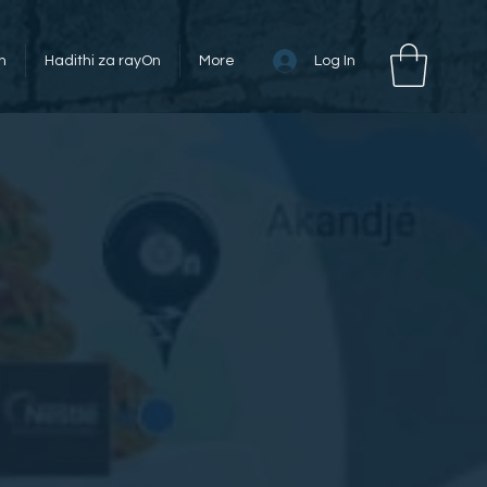
Log In
n
Hadithi za rayOn
More