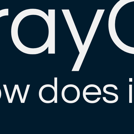
ray
w does i