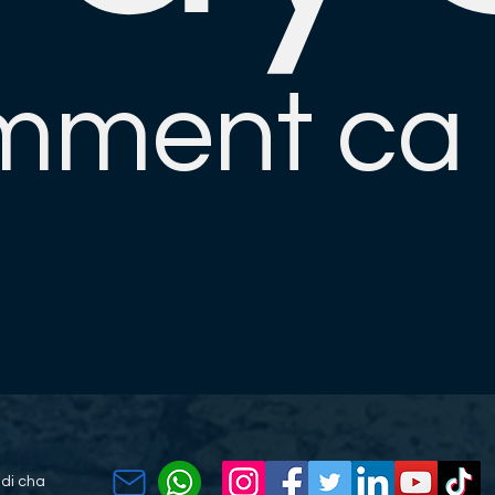
mment ca
di cha