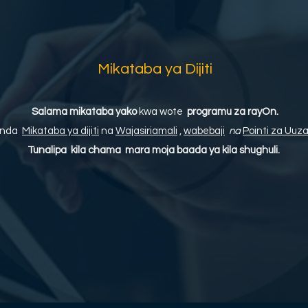
Mikataba ya Dijiti
Salama mikataba yako
kwa wote
programu za rayOn.
nda
Mikataba ya dijiti
na
Wajasiriamali
,
wabebaji
na
Pointi za Uuza
Tunalipa
kila chama
mara moja baada ya kila shughuli.