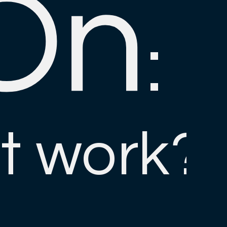
On
:
t work?