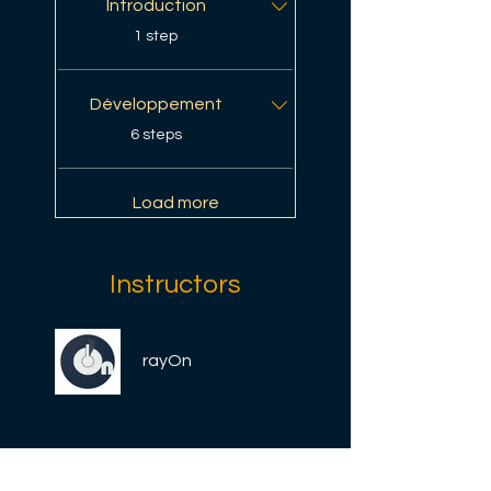
Introduction
.
1 step
Développement
.
6 steps
Load more
Instructors
rayOn
Price