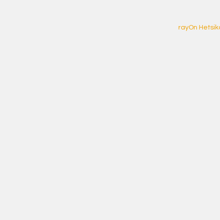
an-trano
Copy of About us
rayOn
rayOn Hetsik