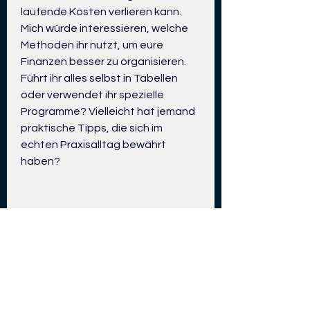
laufende Kosten verlieren kann. 
Mich würde interessieren, welche 
Methoden ihr nutzt, um eure 
Finanzen besser zu organisieren. 
Führt ihr alles selbst in Tabellen 
oder verwendet ihr spezielle 
Programme? Vielleicht hat jemand 
praktische Tipps, die sich im 
echten Praxisalltag bewährt 
haben?
0
1
4
About
Welcome to the group! You can
Marina Tkachuk
connect with other members, ge
...
-8 d
Read more
Welches Brot kauft ihr am
häufigsten in einer
Members