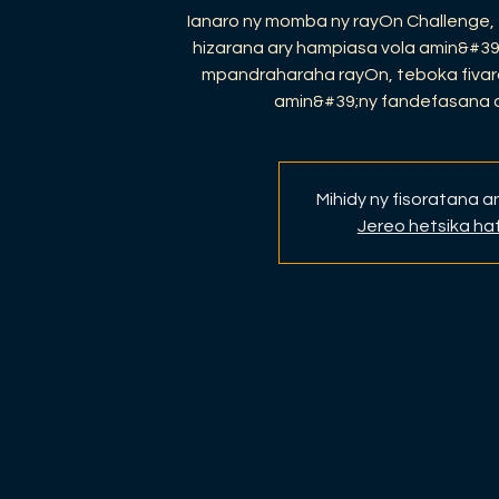
Ianaro ny momba ny rayOn Challenge, 
hizarana ary hampiasa vola amin&#39
mpandraharaha rayOn, teboka fivar
amin&#39;ny fandefasana a
Mihidy ny fisoratana 
Jereo hetsika ha