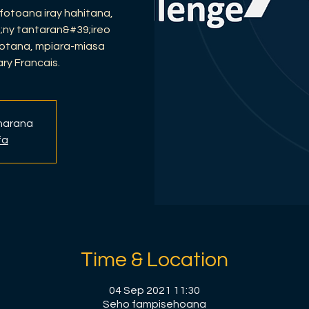
fotoana iray hahitana,
;ny tantaran&#39;ireo
otana, mpiara-miasa
ry Francais.
anarana
fa
Time & Location
04 Sep 2021 11:30
Seho fampisehoana