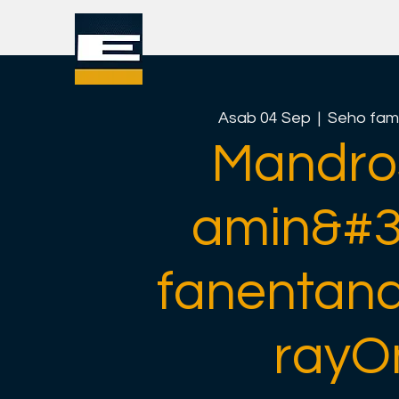
Asab 04 Sep
  |  
Seho fam
Mandro
amin&#3
fanentan
rayO