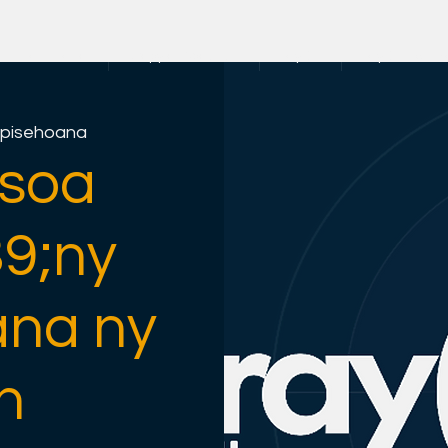
an-trano
Copy of About us
rayOn
rayOn Hetsik
pisehoana
soa
9;ny
ana ny
n