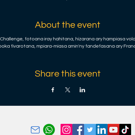
About the event
hallenge, fotoana iray hahitana, hizarana ary hampiasa vola 
ka fivarotana, mpiara-miasa amin'ny fandefasana ary Franc
Share this event
 amin'ny