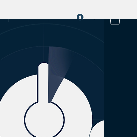
Log In
a
rayOn Stories
More