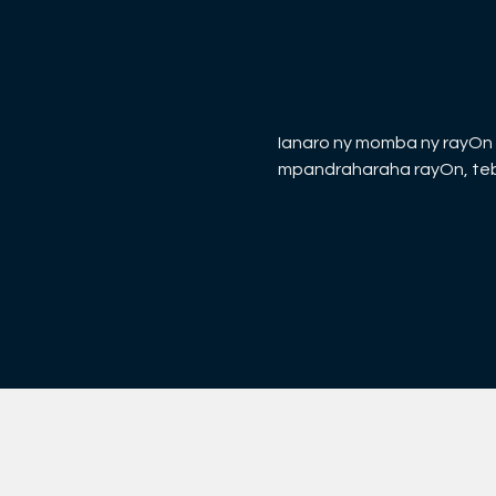
Ianaro ny momba ny rayOn C
mpandraharaha rayOn, tebo
© 2021 rayOn. Vokatra iray avy