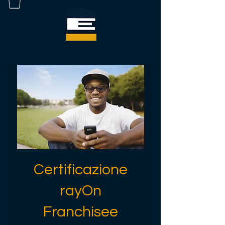
Certificazione
rayOn
Franchisee