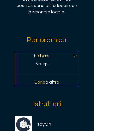
costruiscono uffici locali con
personale locale.
Panoramica
Le basi
.
5 step
Carica altro
Istruttori
rayOn