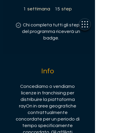
1 settimana
15 step
1
settimana
15
step
Chi completa tutti gli step
del programma riceverà un
badge.
Info
Concediamo o vendiamo
licenze in franchising per
distribuire la piattaforma
rayOn in aree geografiche
contrattualmente
concordate per un periodo di
tempo specificamente
concordato. Gli affiliati