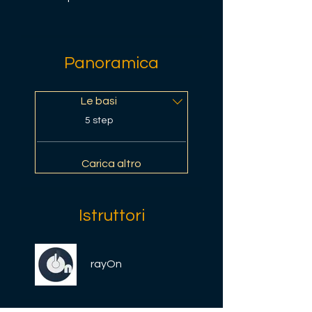
Panoramica
Le basi
.
5 step
Carica altro
Istruttori
rayOn