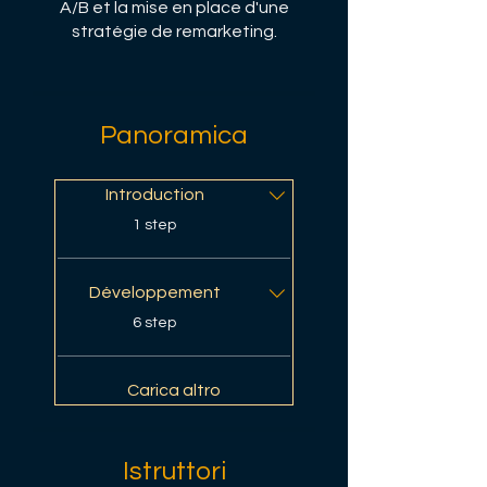
A/B et la mise en place d'une
stratégie de remarketing.
Panoramica
Introduction
.
1 step
Développement
.
6 step
Carica altro
Istruttori