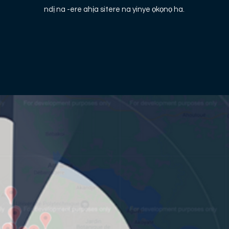
ndị na -ere ahịa sitere na yinye ọkọnọ ha.