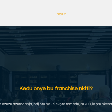
Ụlọ
Copy of About us
rayOn
rayOn Ihe
Akụkọ
Kedu onye bụ franchise nkịtị?
 ọzụzụ azụmaahịa, ndị otu na -elekọta mmadụ, NGO, ụlọ ọrụ nkesa