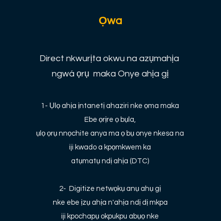
Ọwa
Direct nkwurịta okwu na azụmahịa
ngwá ọrụ maka Onye ahịa gị
1- Ụlọ ahịa ịntanetị ahaziri nke ọma maka
Ebe ọrịre ọ bụla,
ụlọ ọrụ nnọchite anya ma ọ bụ onye nkesa na
iji kwado a kpọmkwem ka
atụmatụ ndị ahịa (DTC)
2-
Digitize netwọkụ anụ ahụ gị
nke ebe ịzụ ahịa n'ahịa ndị dị mkpa
iji kpochapụ okpukpu abụọ nke