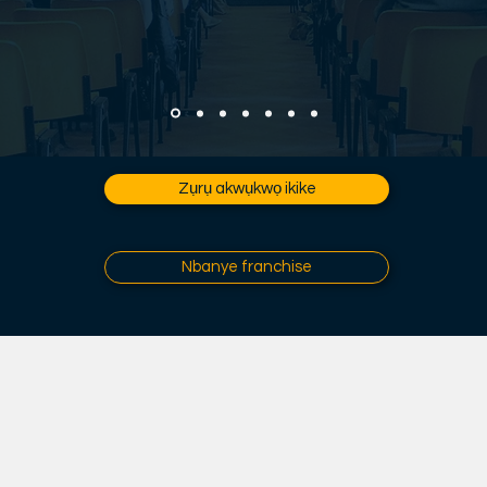
Zụrụ akwụkwọ ikike
Nbanye franchise