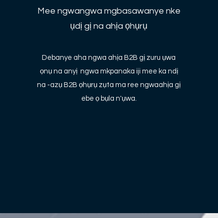
Mee ngwangwa mgbasawanye nke
ụdị gị na ahịa ọhụrụ
Debanye aha ngwa ahịa B2B gị zuru ụwa
ọnụ na anyị ngwa mkpanaka iji mee ka ndị
na -azụ B2B ọhụrụ zụta ma ree ngwaahịa gị
ebe ọ bụla n'ụwa.