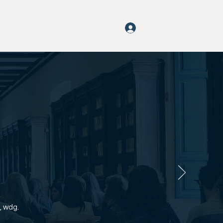
Log In
 RayOn
klọb rayOn
More
, wdg.