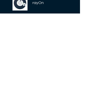
rayOn
Price
Free
Share
Join