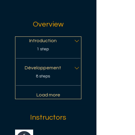
Overview
Introduction
.
1 step
Développement
.
8 steps
Load more
Instructors