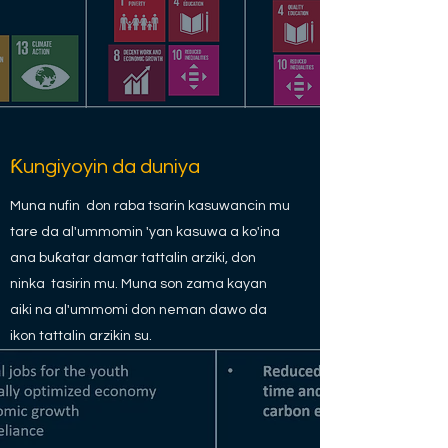
Ƙungiyoyin da duniya
Muna nufin don raba tsarin kasuwancin mu
tare da al'ummomin 'yan kasuwa a ko'ina
ana buƙatar damar tattalin arziki, don
ninka tasirin mu. Muna son zama kayan
aiki na al'ummomi don neman dawo da
ikon tattalin arzikin su.