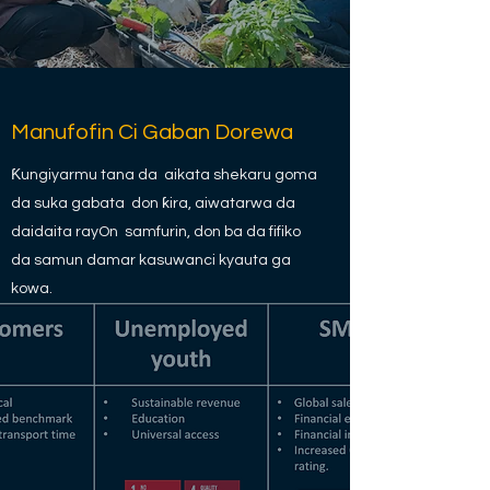
Manufofin Ci Gaban Dorewa
Ƙungiyarmu tana da aikata shekaru goma
da suka gabata don ƙira, aiwatarwa da
daidaita rayOn samfurin, don ba da fifiko
da samun damar kasuwanci kyauta ga
kowa.