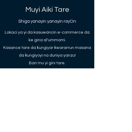
Muyi Aiki Tare
Shiga yanayin yanayin rayOn
Lokaci ya yi da kasuwancin e-commerce da
ke gina al'ummomi.
Kasance tare da ƙungiyar ƙwararrun masana
da ƙungiyoyi na duniya yanzu!
Bari mu yi gini tare.