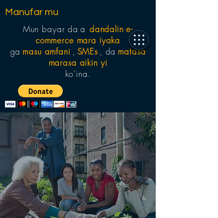
Manufar mu
Mun bayar da
a
dandalin e-
commerce mara iyaka
ga
masu amfani
,
SMEs
, da
matasa
marasa aikin yi
ko'ina.