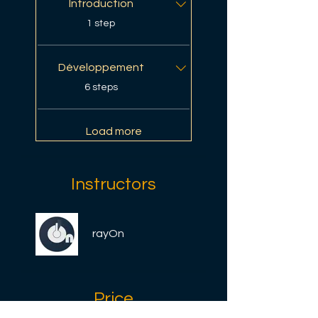
Introduction
.
1 step
Développement
.
6 steps
Load more
Instructors
rayOn
Price