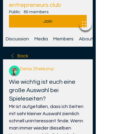
entrepreneurs club
Public
·
80 members
Join
Discussion
Media
Members
About
Back
Denis Zheleznyi
28 Epreel 2026
Wie wichtig ist euch eine
große Auswahl bei
Spieleseiten?
Mir ist aufgefallen, dass ich Seiten 
mit sehr kleiner Auswahl ziemlich 
schnell uninteressant finde. Wenn 
man immer wieder dieselben 