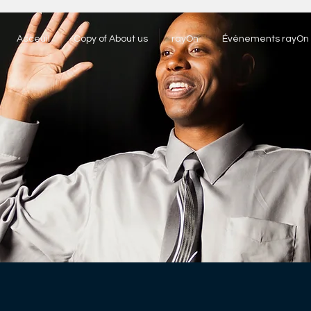
Acceuil
Copy of About us
rayOn
Événements rayOn