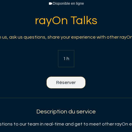
Disponible en ligne
rayOn Talks
n us, ask us questions, share your experience with other rayO
1 h
1
Réserver
Description du service
stions to our team in real-time and get to meet other rayOn 