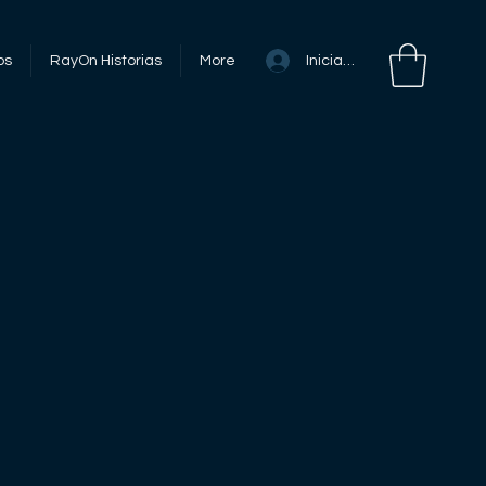
Iniciar sesión
os
RayOn Historias
More