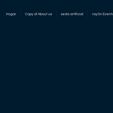
Hogar
Copy of About us
seda artificial
rayOn Event