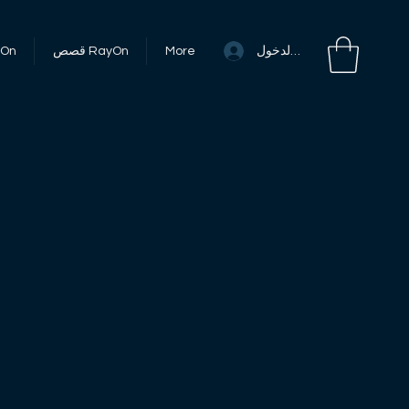
تسجيل الدخول
More
قصص RayOn
أحداث