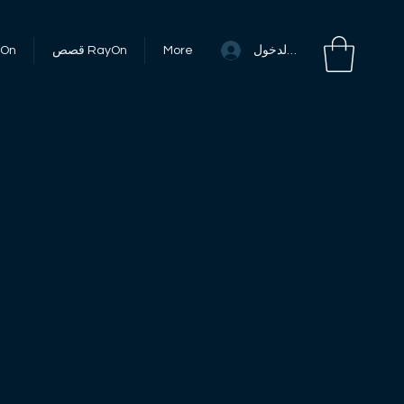
تسجيل الدخول
More
قصص RayOn
أحداث